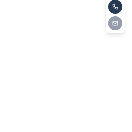
13790174464
深圳市华菁企业管理咨询有限公司
深圳市华菁企业管理咨询有限公司成立于2014年，前身为
2008年创立的洪嘉顾问，总部位于深圳，拥有60+全职顾
问，2025年落地第1000个咨询项目，获评中国企业管理咨询
行业30强。公司聚焦六大咨询领域，定位高端定制驻场落地
深度咨询，独创增量型薪酬绩效及三精管理方法论，80%顾
问具备BI资质，创始人宋增涌师承白崇贤教授，秉持长期主