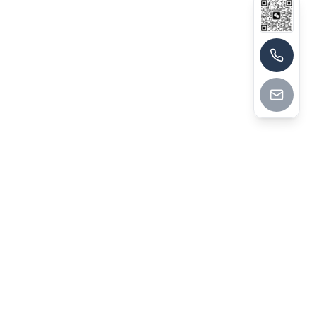
13790174464
深圳市华菁企业管理咨询有限公司
深圳市华菁企业管理咨询有限公司成立于2014年，前身为
2008年创立的洪嘉顾问，总部位于深圳，拥有60+全职顾
问，2025年落地第1000个咨询项目，获评中国企业管理咨询
行业30强。公司聚焦六大咨询领域，定位高端定制驻场落地