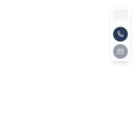
13790174464
深圳市华菁企业管理咨询有限公司
深圳市华菁企业管理咨询有限公司成立于2014年，前身为
2008年创立的洪嘉顾问，总部位于深圳，拥有60+全职顾
问，2025年落地第1000个咨询项目，获评中国企业管理咨询